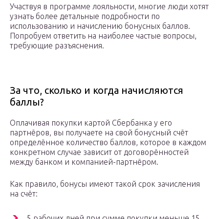
Участвуя в программе лояльности, многие люди хотят
узнать более детальные подробности по
использованию и начислению бонусных баллов.
Попробуем ответить на наиболее частые вопросы,
требующие разъяснения.
За что, сколько и когда начисляются
баллы?
Оплачивая покупки картой Сбербанка у его
партнёров, вы получаете на свой бонусный счёт
определённое количество баллов, которое в каждом
конкретном случае зависит от договорённостей
между банком и компанией-партнёром.
Как правило, бонусы имеют такой срок зачисления
на счёт:
5 рабочих дней при сумме покупки меньше 15