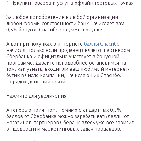
1 Покупки товаров и услуг в офлайн торговых точках.
За любое приобретение в любой организации
любой формы собственности банк начисляет вам
0,5% бонусов Спасибо от суммы покупки.
А вот при покупках в интернете
баллы Спасибо
начислят только если продавец является партнером
Сбербанка и официально участвует в бонусной
программе. Давайте поподробнее остановимся на
том, как узнать, входит ли ваш любимый интернет-
бутик в число компаний, начисляющих Спасибо.
Порядок действий такой:
Нажмите для увеличения
А теперь о приятном. Помимо стандартных 0,5%
баллов от Сбербанка можно зарабатывать баллы от
магазинов-партнеров Сбера. И здесь уже всё зависит
от щедрости и маркетинговых задач продавцов.