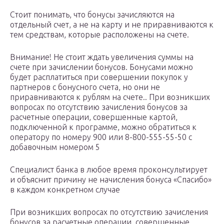
Стоит понимать, что бонусы зачисляются на
отдельный счет, а не на карту и не приравниваются к
тем средствам, которые расположены на счете.
Внимание! Не стоит ждать увеличения суммы на
счете при зачислении бонусов. Бонусами можно
будет расплатиться при совершении покупок у
партнеров с бонусного счета, но они не
приравниваются к рублям на счете.. При возникших
вопросах по отсутствию зачисления бонусов за
расчетные операции, совершенные картой,
подключенной к программе, можно обратиться к
оператору по номеру 900 или 8-800-555-55-50 с
добавочным номером 5
Специалист банка в любое время проконсультирует
и объяснит причину не начисления бонуса «Спасибо»
в каждом конкретном случае
При возникших вопросах по отсутствию зачисления
бонусов за расчетные операции, совершенные