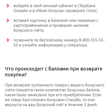
войдите в свой личный кабинет в Сбербанк
Онлайн и в «Моих бонусах» проверьте статус;
вставьте карточку в банкомат или терминал с
картоприёмником и проверьте наличие
бонусного счёта;
позвоните по бесплатному номеру 8-800-555-55-
50 и узнайте информацию у оператора.
Что происходит с баллами при возврате
покупки?
При возврате купленного товара с вашего бонусного
счёта спишется такое количество бонусных баллов,
какое было начислено при его приобретении. Если
же товар был оплачен бонусами Спасибо, то они
вернутся на ваш бонусный счёт в течение 3 дней.