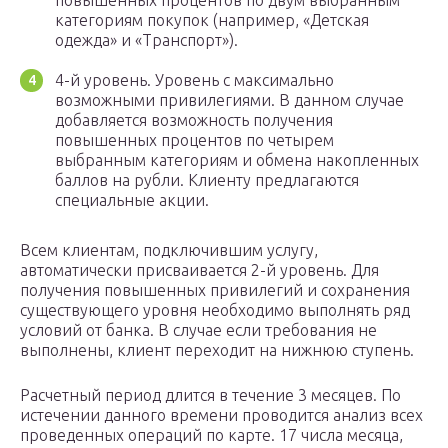
повышенных процентов по двум выбранным
категориям покупок (например, «Детская
одежда» и «Транспорт»).
4-й уровень. Уровень с максимально
возможными привилегиями. В данном случае
добавляется возможность получения
повышенных процентов по четырем
выбранным категориям и обмена накопленных
баллов на рубли. Клиенту предлагаются
специальные акции.
Всем клиентам, подключившим услугу,
автоматически присваивается 2-й уровень. Для
получения повышенных привилегий и сохранения
существующего уровня необходимо выполнять ряд
условий от банка. В случае если требования не
выполнены, клиент переходит на нижнюю ступень.
Расчетный период длится в течение 3 месяцев. По
истечении данного времени проводится анализ всех
проведенных операций по карте. 17 числа месяца,