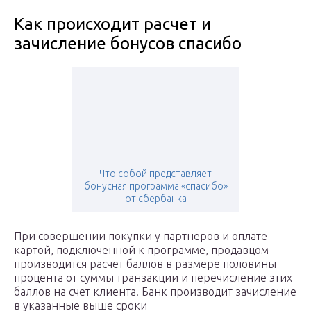
Как происходит расчет и
зачисление бонусов спасибо
Что собой представляет
бонусная программа «спасибо»
от сбербанка
При совершении покупки у партнеров и оплате
картой, подключенной к программе, продавцом
производится расчет баллов в размере половины
процента от суммы транзакции и перечисление этих
баллов на счет клиента. Банк производит зачисление
в указанные выше сроки