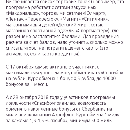
Высвечивается список торговых точек (например, эта
программа работает с сетями закусочных
«Макдональдс», торговыми сетями «Юлмарт»,
«Лента», «Перекресток», «Магнит» «Ситилинк»,
магазинами для детей «Детский мир», сетью
магазинов спортивной одежды «Спортмастер»), где
разрешено расплатиться баллами. Для проведения
расчета за счет баллов, надо уточнять, сколько можно
списать, чтобы не потратить денег с карты (это
актуально, если карта кредитная).
С 17 октября самые активные участники, с
максимальным уровнем могут обменивать «Спасибо»
на рубли. Курс обмена 1 бонус 0,5 рубля, до 10000
бонусов за 1 месяц.
А с 29 октября 2018 года у участников программы
лояльности «Спасибо»появилась возможность
обменять накопленные бонусы от Сбербанка на
мили авиакомпании Аэрофлот. Курс обмена 1 миля
за каждые 1,3-1,5 «Спасибо», минимум 500 миль.