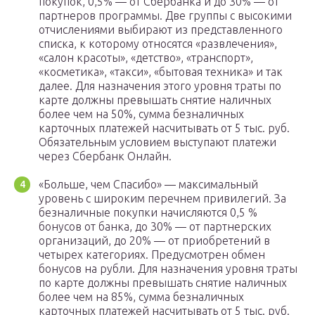
покупок, 0,5% — от Сбербанка и до 30% — от
партнеров программы. Две группы с высокими
отчислениями выбирают из представленного
списка, к которому относятся «развлечения»,
«салон красоты», «детство», «транспорт»,
«косметика», «такси», «бытовая техника» и так
далее. Для назначения этого уровня траты по
карте должны превышать снятие наличных
более чем на 50%, сумма безналичных
карточных платежей насчитывать от 5 тыс. руб.
Обязательным условием выступают платежи
через Сбербанк Онлайн.
«Больше, чем Спасибо» — максимальный
уровень с широким перечнем привилегий. За
безналичные покупки начисляются 0,5 %
бонусов от банка, до 30% — от партнерских
организаций, до 20% — от приобретений в
четырех категориях. Предусмотрен обмен
бонусов на рубли. Для назначения уровня траты
по карте должны превышать снятие наличных
более чем на 85%, сумма безналичных
карточных платежей насчитывать от 5 тыс. руб.