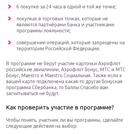
6 покупке за 24 часа в одной и той же точке;
покупках в торговых точках, которые не
являются партнёрами банка и участниками
программы лояльности;
совершении операций, которые запрещены на
территории Российской Федерации.
В программе не берут участие карточки Аэрофлот
российские авиалинии, Аэрофлот бонус, МТС и МТС
бонус, Maestro и Maestro Социальная. Также если к
вашей карте подключена какая-то другая бонусная
программа Сбербанка, то баллы Спасибо вам
засчитываться не будут.
Как проверить участие в программе?
Чтобы понять, участник ли вы программы, сделайте
следующие действия на выбор: