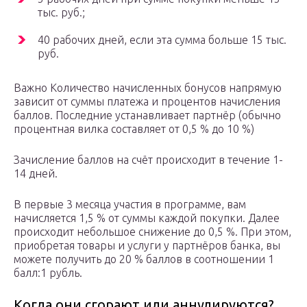
тыс. руб.;
40 рабочих дней, если эта сумма больше 15 тыс.
руб.
Важно Количество начисленных бонусов напрямую
зависит от суммы платежа и процентов начисления
баллов. Последние устанавливает партнёр (обычно
процентная вилка составляет от 0,5 % до 10 %)
Зачисление баллов на счёт происходит в течение 1-
14 дней.
В первые 3 месяца участия в программе, вам
начисляется 1,5 % от суммы каждой покупки. Далее
происходит небольшое снижение до 0,5 %. При этом,
приобретая товары и услуги у партнёров банка, вы
можете получить до 20 % баллов в соотношении 1
балл:1 рубль.
Когда они сгорают или аннулируются?