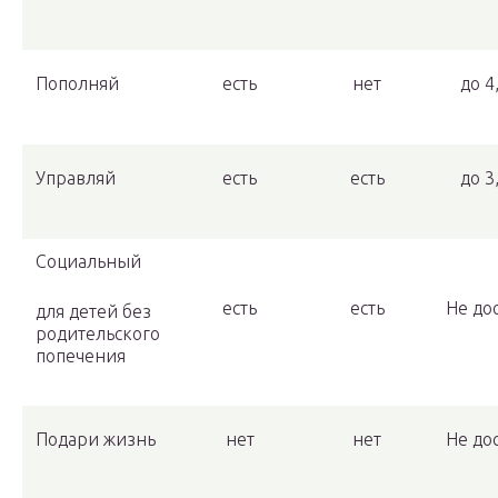
Пополняй
есть
нет
до 4
Управляй
есть
есть
до 3
Социальный
есть
есть
Не до
для детей без
родительского
попечения
Подари жизнь
нет
нет
Не до