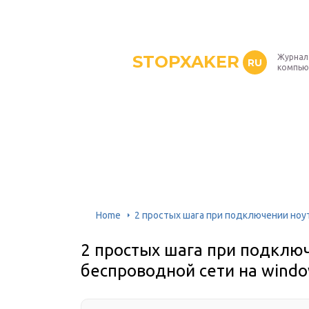
STOPXAKER
Журнал
RU
компью
Home
2 простых шага при подключении ноут
2 простых шага при подклю
беспроводной сети на windo