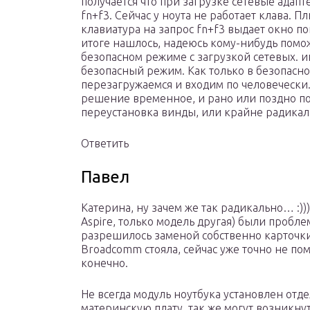
получается что при загрузке сетевые адапт
fn+f3. Сейчас у ноута не работает клава. П
клавиатура на запрос fn+f3 выдает окно п
итоге нашлось, надеюсь кому-нибудь помо
безопасном режиме с загрузкой сетевых. ин
безопасный режим. Как только в безопасно
перезагружаемся и входим по человечески. 
решение временное, и рано или поздно по
переустановка винды, или крайне радикал
Ответить
Павел
Катерина, ну зачем же так радикально… :)))
Aspire, только модель другая) были пробле
разрешилось заменой собственно карточки
Broadcomm стояла, сейчас уже точно не пом
конечно.
Не всегда модуль ноутбука установлен отде
материнскую плату, так же могут возникну