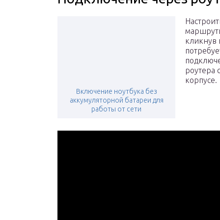
Настроит
маршрути
кликнув 
потребуе
подключе
роутера 
корпусе.
Включение ноутбука без
аккумуляторной батареи для
работы от сети