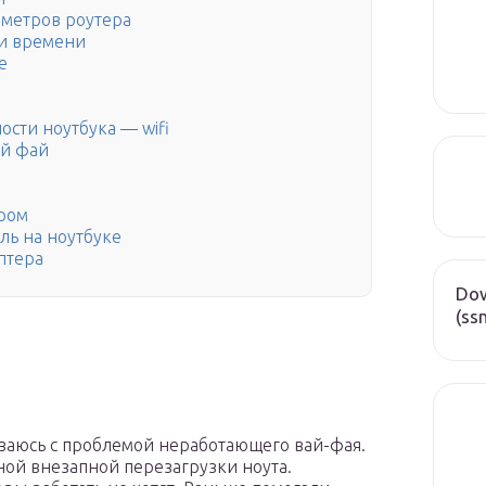
метров роутера
 и времени
е
сти ноутбука — wifi
ай фай
ером
уль на ноутбуке
аптера
Dow
(ss
киваюсь с проблемой неработающего вай-фая.
ой внезапной перезагрузки ноута.