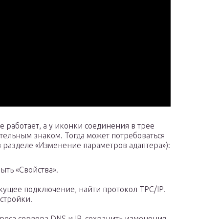
е работает, а у иконки соединения в трее
тельным знаком. Тогда может потребоваться
в разделе «Изменение параметров адаптера»):
ыть «Свойства».
ущее подключение, найти протокол TPC/IP.
стройки.
еса сервера DNS и IP, сохранить изменения.