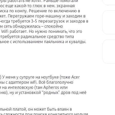
еры работать не хотят. Раньше помогали
люс еще какой-то глюк в нем. экранная
оиска по компу. Решение по включению в
жет. Перегружаем горе-машину и заходим в
огда требуется 3-5 перезагрузок и заходов в
м сеть обнаружилась – спокойно
Wifi работает. Но нужно понимать, что это
требуется радикальное средство типа
ьное с использванием паяльника и кувалды.
) У меня у супруге на ноутбуке (тоже Acer
мы с адаптером wifi. Всё благополучно
 на интеловскую (там Apheros или
ню), ну и установкой “родных” дров под неё
льной платой, он может быть впаян в
ть сложности при поиске конкретного модуля.