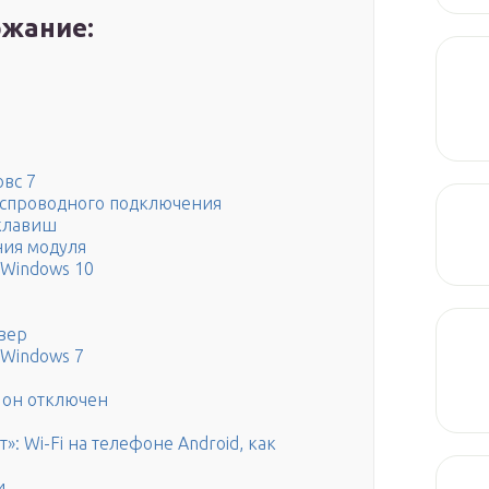
жание:
вс 7
еспроводного подключения
клавиш
ния модуля
 Windows 10
вер
 Windows 7
и он отключен
»: Wi-Fi на телефоне Android, как
и