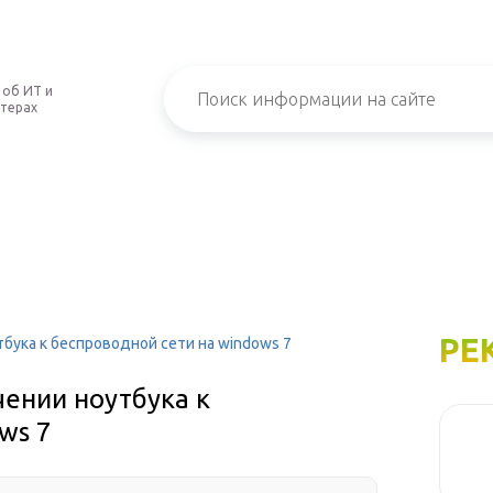
 об ИТ и
терах
РЕ
бука к беспроводной сети на windows 7
чении ноутбука к
ws 7