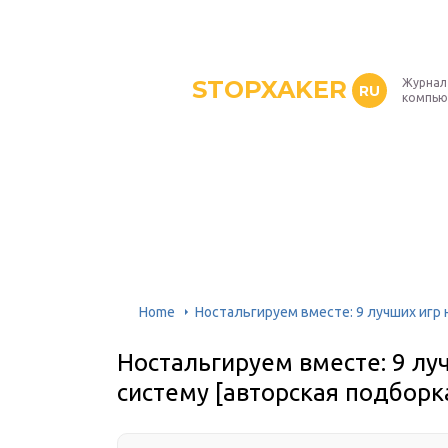
STOPXAKER
Журнал
RU
компью
Home
Ностальгируем вместе: 9 лучших игр 
Ностальгируем вместе: 9 лу
систему [авторская подборк