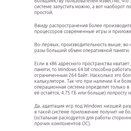
Большинству пользователей известно, что
системе запустить можно, а вот наоборот п
простой.
Ввиду распространения более производит
процессоров современные игры и приложен
Во-первых, производительность выше, во-
разы больший объем оперативной памяти.
Если в x86 адресного пространства хватает
памяти, то Windows 64 bit способна работа
ограниченным 264 байт. Насколько это бо
калькуляторе. Так что при наличии 4 и бо
операционная система определит только в ~
её остаётся, 4.75 ГБ или больше) попросту 
Да, адаптация игр под Windows низшей раз
в такой системе приложение получит не бо
(остальная расходуется для работы сторон
прочих компонентов ОС).