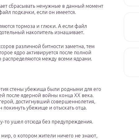
нает сбрасывать ненужные в данный момент
айл подкачки, если он имеется.
яются тормоза и глюки. А если файл
рдотельный накопитель изнашивает.
соров различной битности заметна, тем
второе ядро активируется после полной
о распределяются между всеми ядрами.
етия стены убежища были родными для его
ей после ядерной войны конца XX века.
герой, достигнувший совершеннолетия,
 покинуть убежище и отыскать отца.
у-то ушел отсюда без предупреждения.
мир, о котором жители ничего не знают,