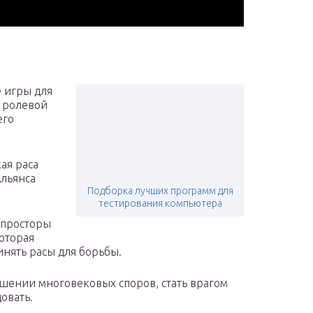
 игры для
й ролевой
его
ая раса
Альянса
Подборка лучших программ для
тестирования компьютера
 просторы
оторая
инять расы для борьбы.
ешении многовековых споров, стать врагом
овать.