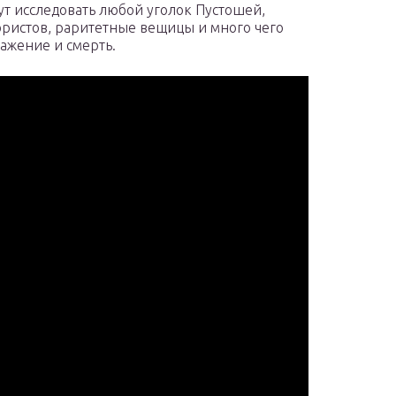
т исследовать любой уголок Пустошей,
юристов, раритетные вещицы и много чего
ажение и смерть.