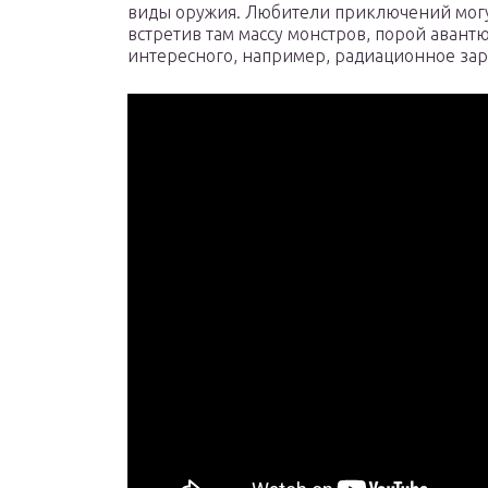
виды оружия. Любители приключений могу
встретив там массу монстров, порой авант
интересного, например, радиационное зар