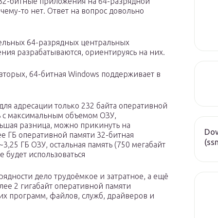
 32-битные приложения на 64-разрядной
очему-то нет. Ответ на вопрос довольно
ельных 64-разрядных центральных
ия разрабатываются, ориентируясь на них.
вторых, 64-битная Windows поддерживает в
 для адресации только 232 байта оперативной
ть с максимальным объемом ОЗУ,
льшая разница, можно прикинуть на
Dow
лее ГБ оперативной памяти 32-битная
(ss
3,25 ГБ ОЗУ, остальная память (750 мегабайт
не будет использоваться
рядности дело трудоёмкое и затратное, а ещё
лее 2 гигабайт оперативной памяти
них программ, файлов, служб, драйверов и