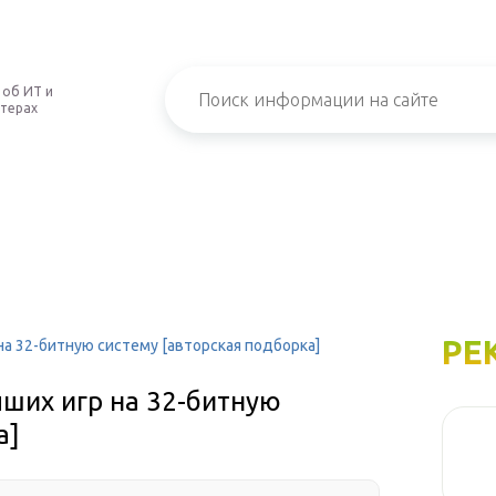
 об ИТ и
терах
РЕ
на 32-битную систему [авторская подборка]
чших игр на 32-битную
а]