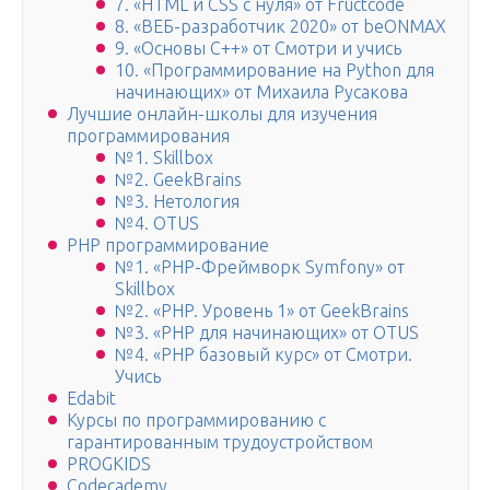
7. «HTML и CSS с нуля» от Fructcode
8. «ВЕБ-разработчик 2020» от beONMAX
9. «Основы С++» от Смотри и учись
10. «Программирование на Python для
начинающих» от Михаила Русакова
Лучшие онлайн-школы для изучения
программирования
№1. Skillbox
№2. GeekBrains
№3. Нетология
№4. OTUS
PHP программирование
№1. «PHP-Фреймворк Symfony» от
Skillbox
№2. «PHP. Уровень 1» от GeekBrains
№3. «PHP для начинающих» от OTUS
№4. «PHP базовый курс» от Смотри.
Учись
Edabit
Курсы по программированию с
гарантированным трудоустройством
PROGKIDS
Codecademy