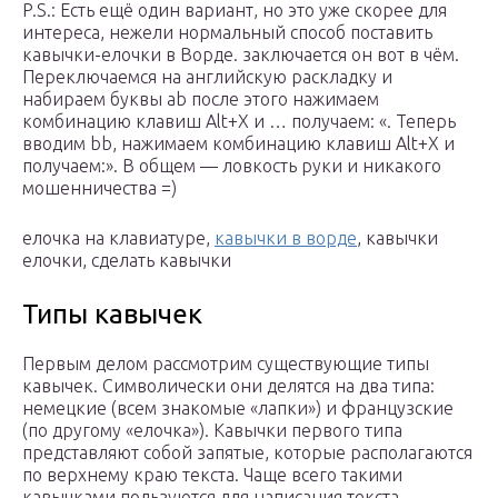
P.S.: Есть ещё один вариант, но это уже скорее для
интереса, нежели нормальный способ поставить
кавычки-елочки в Ворде. заключается он вот в чём.
Переключаемся на английскую раскладку и
набираем буквы ab после этого нажимаем
комбинацию клавиш Alt+X и … получаем: «. Теперь
вводим bb, нажимаем комбинацию клавиш Alt+X и
получаем:». В общем — ловкость руки и никакого
мошенничества =)
елочка на клавиатуре,
кавычки в ворде
, кавычки
елочки, сделать кавычки
Типы кавычек
Первым делом рассмотрим существующие типы
кавычек. Символически они делятся на два типа:
немецкие (всем знакомые «лапки») и французские
(по другому «елочка»). Кавычки первого типа
представляют собой запятые, которые располагаются
по верхнему краю текста. Чаще всего такими
кавычками пользуются для написания текста