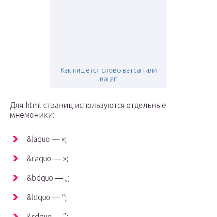
Как пишется слово ватсап или
вацап
Для html страниц используются отдельные
мнемоники:
&laquo — «;
&raquo — »;
&bdquo — „;
&ldquo — “;
&rdquo — ”;