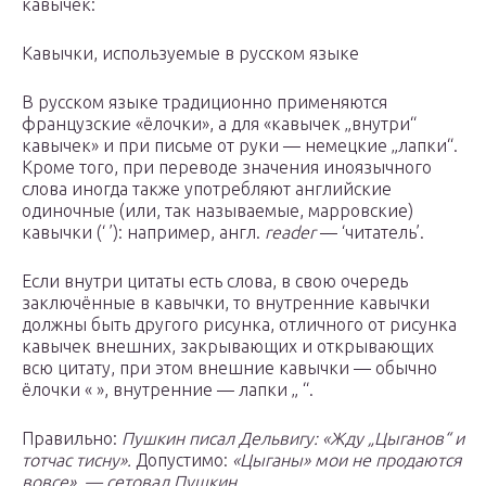
кавычек:
Кавычки, используемые в русском языке
В русском языке традиционно применяются
французские «ёлочки», а для «кавычек „внутри“
кавычек» и при письме от руки — немецкие „лапки“.
Кроме того, при переводе значения иноязычного
слова иногда также употребляют английские
одиночные (или, так называемые, марровские)
кавычки (‘ ’): например, англ.
reader
— ‘читатель’.
Если внутри цитаты есть слова, в свою очередь
заключённые в кавычки, то внутренние кавычки
должны быть другого рисунка, отличного от рисунка
кавычек внешних, закрывающих и открывающих
всю цитату, при этом внешние кавычки — обычно
ёлочки « », внутренние — лапки „ “.
Правильно:
Пушкин писал Дельвигу: «Жду „Цыганов“ и
тотчас тисну».
Допустимо:
«Цыганы» мои не продаются
вовсе», — сетовал Пушкин