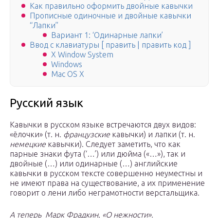
Как правильно оформить двойные кавычки
Прописные одиночные и двойные кавычки
“Лапки”
Вариант 1: ‘Одинарные лапки’
Ввод с клавиатуры [ править | править код ]
X Window System
Windows
Mac OS X
Русский язык
Кавычки в русском языке встречаются двух видов:
«ёлочки» (т. н.
французские
кавычки) и лапки (т. н.
немецкие
кавычки). Следует заметить, что как
парные знаки фута (‘…’) или дюйма («…»), так и
двойные (…) или одинарные (…) английские
кавычки в русском тексте совершенно неуместны и
не имеют права на существование, а их применение
говорит о лени либо неграмотности верстальщика.
А теперь Марк Фрадкин, «О нежности».