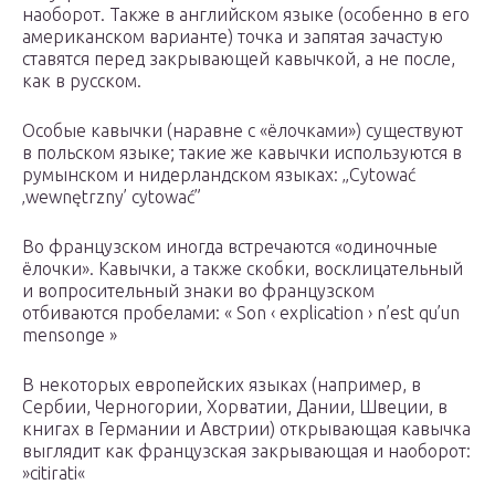
наоборот. Также в английском языке (особенно в его
американском варианте) точка и запятая зачастую
ставятся перед закрывающей кавычкой, а не после,
как в русском.
Особые кавычки (наравне с «ёлочками») существуют
в польском языке; такие же кавычки используются в
румынском и нидерландском языках: „Cytować
‚wewnętrzny’ cytować”
Во французском иногда встречаются «одиночные
ёлочки». Кавычки, а также скобки, восклицательный
и вопросительный знаки во французском
отбиваются пробелами: « Son ‹ explication › n’est qu’un
mensonge »
В некоторых европейских языках (например, в
Сербии, Черногории, Хорватии, Дании, Швеции, в
книгах в Германии и Австрии) открывающая кавычка
выглядит как французская закрывающая и наоборот:
»citirati«