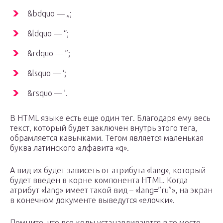
&bdquo — „;
&ldquo — “;
&rdquo — ”;
&lsquo — ‘;
&rsquo — ’.
В HTML языке есть еще один тег. Благодаря ему весь
текст, который будет заключен внутрь этого тега,
обрамляется кавычками. Тегом является маленькая
буква латинского алфавита «q».
А вид их будет зависеть от атрибута «lang», который
будет введен в корне компонента HTML. Когда
атрибут «lang» имеет такой вид – «lang=”ru”», на экран
в конечном документе выведутся «елочки».
Помните, что все коды устанавливаются в то место