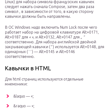
Linux) для набора символа французских кавычек
следует нажать сначала Compose, затем два раза
символ , в зависимости от того, в какую сторону
кавычки должны быть направлены.
В ОС Windows надо включить Num Lock после чего
работает набор на цифровой клавиатуре Alt+0171,
Alt+0187 для
« »
, и Alt+0132, Alt+0147 для
„ “
соответственно. Для набора английской двойной
закрывающей кавычки (
”
) используется Alt+0148, для
одинарных (
‘ ’
) — Alt+0145 и Alt+0146
соответственно.
Кавычки в HTML
Для html страниц используются отдельные
мнемоники:
&laquo — «;
&raquo — »;